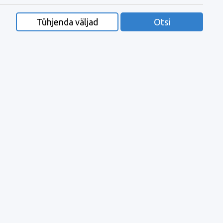
Tühjenda väljad
Otsi