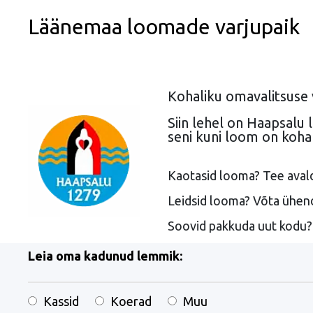
Läänemaa loomade varjupaik
Kohaliku omavalitsuse 
Siin lehel on Haapsalu
seni kuni loom on koha
Kaotasid looma? Tee ava
Leidsid looma? Võta ühe
Soovid pakkuda uut kodu
Leia oma kadunud lemmik:
Kassid
Koerad
Muu