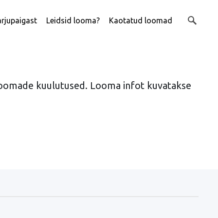
rjupaigast
Leidsid looma?
Kaotatud loomad
d loomade kuulutused. Looma infot kuvatakse