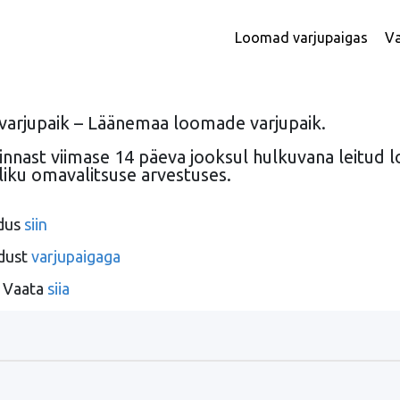
Loomad varjupaigas
Va
varjupaik – Läänemaa loomade varjupaik.
 linnast viimase 14 päeva jooksul hulkuvana leitu
liku omavalitsuse arvestuses.
ldus
siin
ndust
varjupaigaga
? Vaata
siia